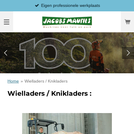
Eigen professionele werkplaats
Ga
direct
naar
de
hoofdinhoud
Home
»
Wielladers / Knikladers
Wielladers / Knikladers :