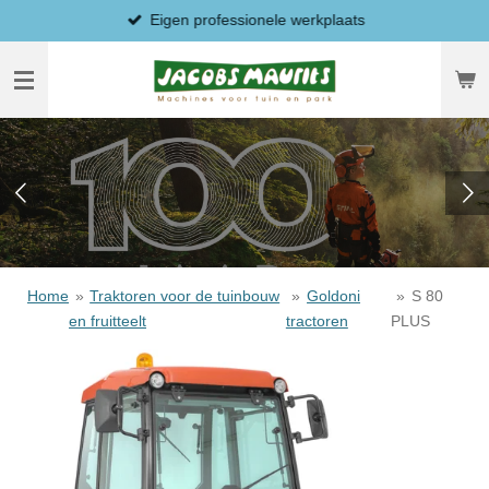
Eigen professionele werkplaats
Ga
direct
naar
de
hoofdinhoud
Home
»
Traktoren voor de tuinbouw
»
Goldoni
»
S 80
en fruitteelt
tractoren
PLUS