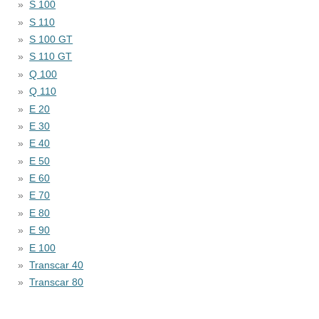
S 100
S 110
S 100 GT
S 110 GT
Q 100
Q 110
E 20
E 30
E 40
E 50
E 60
E 70
E 80
E 90
E 100
Transcar 40
Transcar 80