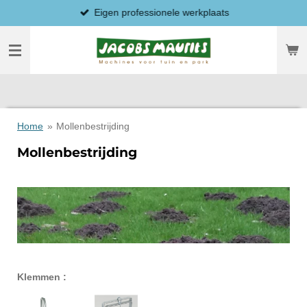
Eigen professionele werkplaats
Ga
direct
naar
de
hoofdinhoud
Home
»
Mollenbestrijding
Mollenbestrijding
Klemmen :