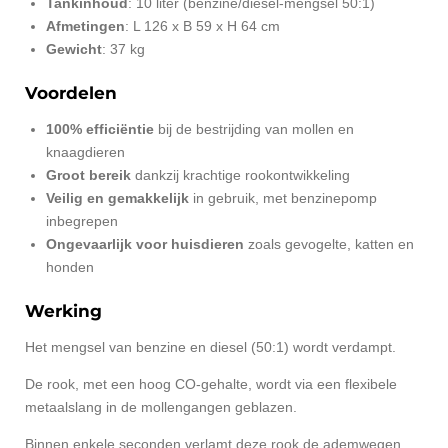
Tankinhoud
: 10 liter (benzine/diesel-mengsel 50:1)
Afmetingen
: L 126 x B 59 x H 64 cm
Gewicht
: 37 kg
Voordelen
100% efficiëntie
bij de bestrijding van mollen en
knaagdieren
Groot bereik
dankzij krachtige rookontwikkeling
Veilig en gemakkelijk
in gebruik, met benzinepomp
inbegrepen
Ongevaarlijk voor huisdieren
zoals gevogelte, katten en
honden
Werking
Het mengsel van benzine en diesel (50:1) wordt verdampt.
De rook, met een hoog CO-gehalte, wordt via een flexibele
metaalslang in de mollengangen geblazen.
Binnen enkele seconden verlamt deze rook de ademwegen,