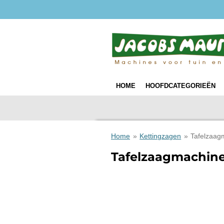
Ga
direct
naar
de
hoofdinhoud
HOME
HOOFDCATEGORIEËN
Home
»
Kettingzagen
»
Tafelzaag
Tafelzaagmachin