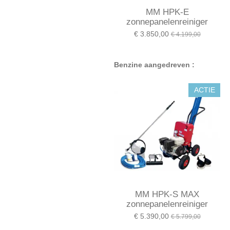
MM HPK-E
zonnepanelenreiniger
€ 3.850,00
€ 4.199,00
Benzine aangedreven :
ACTIE
MM HPK-S MAX
zonnepanelenreiniger
€ 5.390,00
€ 5.799,00