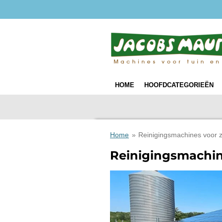
Ga
direct
naar
de
hoofdinhoud
HOME
HOOFDCATEGORIEËN
Home
»
Reinigingsmachines voor 
Reinigingsmachi