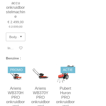
accu
onkruidbor
stelmachin
e
€ 2.499,00
€ 2.599,00
In winkelwagen
Benzine :
PROMO
ACTIE
Ariens
Ariens
Pubert
WB370H
WB370Y
Huron
PRO
PRO
PRO
onkruidbor
onkruidbor
onkruidbor