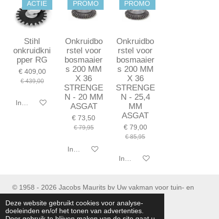
ACTIE
PROMO
PROMO
Stihl
Onkruidbo
Onkruidbo
onkruidkni
rstel voor
rstel voor
pper RG
bosmaaier
bosmaaier
s 200 MM
s 200 MM
€ 409,00
X 36
X 36
€ 439,00
STRENGE
STRENGE
N - 20 MM
N - 25,4
In winkelwagen
ASGAT
MM
ASGAT
€ 73,50
€ 79,00
€ 79,95
€ 85,95
In winkelwagen
In winkelwagen
© 1958 - 2026 Jacobs Maurits bv Uw vakman voor tuin- en
parkmachines
Deze website gebruikt cookies voor analyse-
Tel : (+32) 053/ 77 90 06
doeleinden en/of het tonen van advertenties.
Door gebruik te blijven maken van de site gaat u