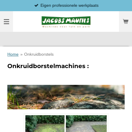
Eigen professionele werkplaats
Ga
direct
naar
de
hoofdinhoud
Home
»
Onkruidborstels
Onkruidborstelmachines :