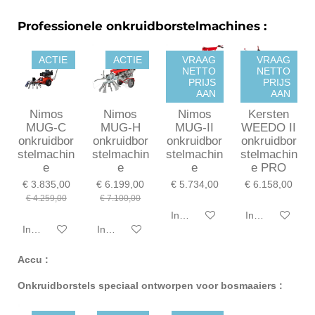
Professionele onkruidborstelmachines :
ACTIE
ACTIE
VRAAG
VRAAG
NETTO
NETTO
PRIJS
PRIJS
AAN
AAN
Nimos
Nimos
Nimos
Kersten
MUG-C
MUG-H
MUG-II
WEEDO II
onkruidbor
onkruidbor
onkruidbor
onkruidbor
stelmachin
stelmachin
stelmachin
stelmachin
e
e
e
e PRO
€ 3.835,00
€ 6.199,00
€ 5.734,00
€ 6.158,00
€ 4.259,00
€ 7.100,00
In winkelwagen
In winkelwagen
In winkelwagen
In winkelwagen
Accu :
Onkruidborstels speciaal ontworpen voor bosmaaiers :