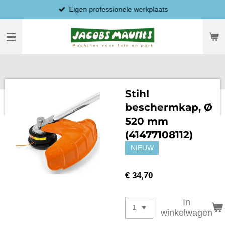
Eigen professionele werkplaats
Ga
direct
naar
de
hoofdinhoud
Stihl
beschermkap, Ø
520 mm
(41477108112)
NIEUW
€ 34,70
In
winkelwagen