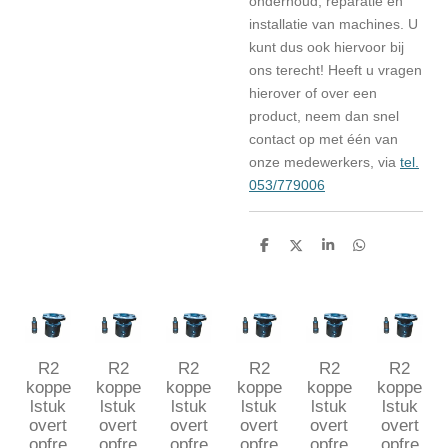
onderhoud, reparatie en
installatie van machines. U
kunt dus ook hiervoor bij
ons terecht! Heeft u vragen
hierover of over een
product, neem dan snel
contact op met één van
onze medewerkers, via
tel.
053/779006
D
D
S
D
e
e
h
e
l
e
a
l
e
l
r
e
n
e
n
R2
R2
R2
R2
R2
R2
koppe
koppe
koppe
koppe
koppe
koppe
lstuk
lstuk
lstuk
lstuk
lstuk
lstuk
overt
overt
overt
overt
overt
overt
opfre
opfre
opfre
opfre
opfre
opfre