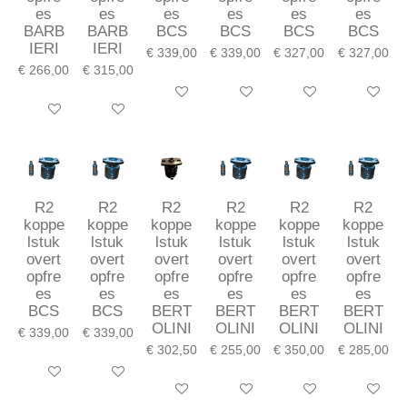
es
es
es
es
es
es
BARB
BARB
BCS
BCS
BCS
BCS
IERI
IERI
€ 339,00
€ 339,00
€ 327,00
€ 327,00
€ 266,00
€ 315,00
In winkelwagen
In winkelwagen
In winkelwagen
In winkel
In winkelwagen
In winkelwagen
R2
R2
R2
R2
R2
R2
koppe
koppe
koppe
koppe
koppe
koppe
lstuk
lstuk
lstuk
lstuk
lstuk
lstuk
overt
overt
overt
overt
overt
overt
opfre
opfre
opfre
opfre
opfre
opfre
es
es
es
es
es
es
BCS
BCS
BERT
BERT
BERT
BERT
OLINI
OLINI
OLINI
OLINI
€ 339,00
€ 339,00
€ 302,50
€ 255,00
€ 350,00
€ 285,00
In winkelwagen
In winkelwagen
In winkelwagen
In winkelwagen
In winkelwagen
In winkel