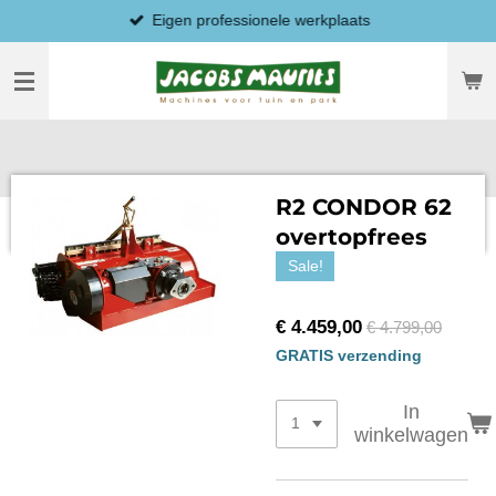
Eigen professionele werkplaats
Ga
direct
naar
de
hoofdinhoud
R2 CONDOR 62
overtopfrees
Sale!
€ 4.459,00
€ 4.799,00
GRATIS verzending
In
winkelwagen