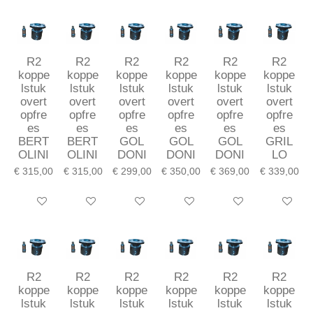
R2
R2
R2
R2
R2
R2
koppe
koppe
koppe
koppe
koppe
koppe
lstuk
lstuk
lstuk
lstuk
lstuk
lstuk
overt
overt
overt
overt
overt
overt
opfre
opfre
opfre
opfre
opfre
opfre
es
es
es
es
es
es
BERT
BERT
GOL
GOL
GOL
GRIL
OLINI
OLINI
DONI
DONI
DONI
LO
€ 315,00
€ 315,00
€ 299,00
€ 350,00
€ 369,00
€ 339,00
In winkelwagen
In winkelwagen
In winkelwagen
In winkelwagen
In winkelwagen
In winkel
R2
R2
R2
R2
R2
R2
koppe
koppe
koppe
koppe
koppe
koppe
lstuk
lstuk
lstuk
lstuk
lstuk
lstuk