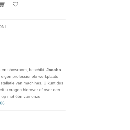
ONI
p en showroom, beschikt
Jacobs
eigen professionele werkplaats
stallatie van machines. U kunt dus
eeft u vragen hierover of over een
t op met één van onze
006