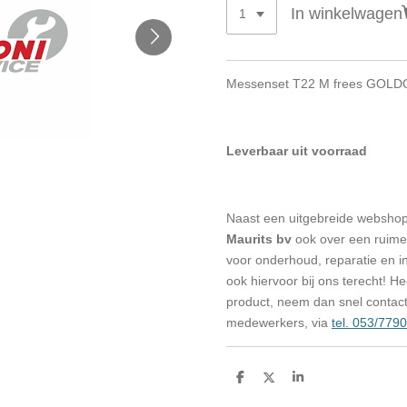
In winkelwagen
Messenset T22 M frees GOLD
Leverbaar uit voorraad
Naast een uitgebreide websho
Maurits bv
ook over een ruime 
voor onderhoud, reparatie en in
ook hiervoor bij ons terecht! H
product, neem dan snel contac
medewerkers, via
tel. 053/779
D
D
S
e
e
h