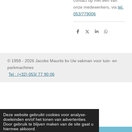
contact op met één van
onze medewerkers, via
tel.
053/779006
D
D
S
D
e
e
h
e
l
e
a
l
e
l
r
e
n
e
n
© 1958 - 2026 Jacobs Maurits bv Uw vakman voor tuin- en
parkmachines
Tel : (+32) 053/ 77 90 06
Deze website gebruikt cookies voor analyse-
doeleinden en/of het tonen van advertenties.
Door gebruik te blijven maken van de site gaat u
hiermee akkoord.