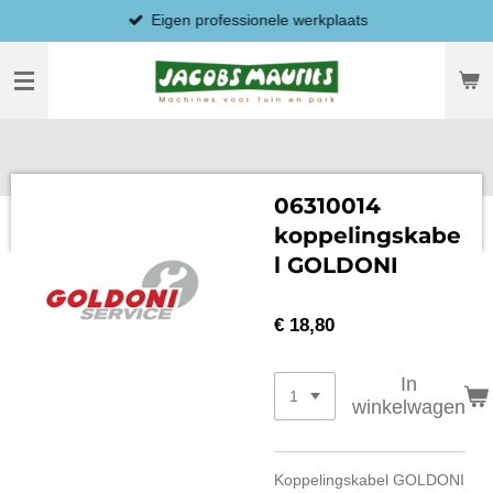
Eigen professionele werkplaats
Ga
direct
naar
de
hoofdinhoud
06310014
koppelingskabe
l GOLDONI
€ 18,80
In
winkelwagen
Koppelingskabel GOLDONI