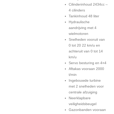
Cilinderinhoud 2434cc –
4 cilinders
Tankinhoud 48 liter
Hydraulische
aandrijving met 4
wielmotoren
Snelheden vooruit van
0 tot 2
0
22 km/u en
achteruit van 0 tot 14
km/u
Servo besturing en 4×4
Aftakas vooraan 2000
t/min
Ingebouwde turbine
met 2 snelheden voor
centrale afzuiging
Neerklapbare
veiligheidsbeugel
Gazonbanden vooraan