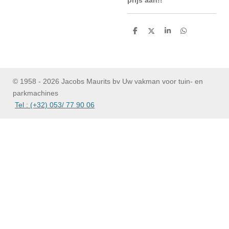
prijs aan!!
D
D
S
D
e
e
h
e
l
e
a
l
e
l
r
e
n
e
n
© 1958 - 2026 Jacobs Maurits bv Uw vakman voor tuin- en
parkmachines
Tel : (+32) 053/ 77 90 06