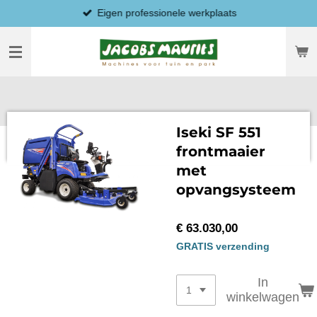
Eigen professionele werkplaats
Ga
direct
naar
de
hoofdinhoud
Iseki SF 551
frontmaaier
met
opvangsysteem
€ 63.030,00
GRATIS verzending
In
winkelwagen