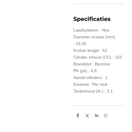
Specificaties
Laadsysteem :
Nee
Diameter krukas (mm)
:
19,05
Krukas lengte :
62
Cilinder inhoud (CC) :
163
Brandstof :
Benzine
PK (pk) :
4,8
Aantal cilinders :
1
Eenheid :
Per stuk
Tankinhoud (ltr.) :
3,1
D
D
S
D
e
e
h
e
l
e
a
l
e
l
r
e