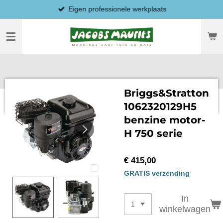
Eigen professionele werkplaats
Ga
direct
naar
de
hoofdinhoud
Briggs&Stratton
1062320129H5
benzine motor-
H 750 serie
€ 415,00
GRATIS verzending
In
winkelwagen