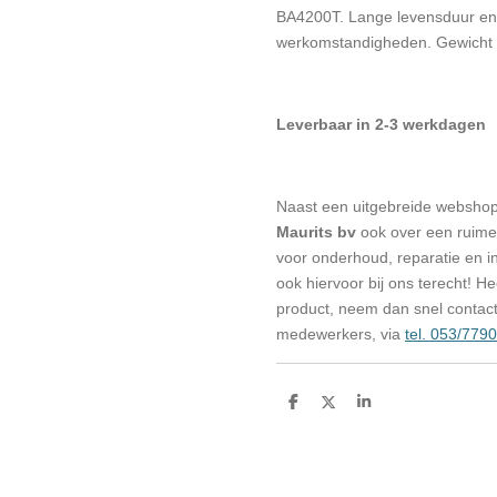
BA4200T. Lange levensduur en 
werkomstandigheden. Gewicht 
Leverbaar in 2-3 werkdagen
Naast een uitgebreide websho
Maurits bv
ook over een ruime 
voor onderhoud, reparatie en in
ook hiervoor bij ons terecht! H
product, neem dan snel contac
medewerkers, via
tel. 053/779
D
D
S
e
e
h
l
e
a
e
l
r
n
e