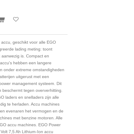
 accu, geschikt voor alle EGO
reerde lading meting: toont
j aanwezig is. Compact en
 accu's hebben een langere
en onder extreme omstandigheden
tterijen uitgerust met een
power management systeem. Dit
 beschermt tegen oververhitting.
 laders en snelladers zijn alle
ledig te herladen. Accu machines
ijen evenaren het vermogen en de
achines met benzine motoren. Alle
e EGO accu machines. EGO Power
Volt 7,5 Ah Lithium-Ion accu