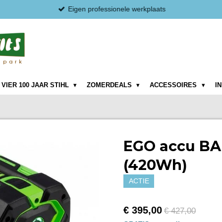
Eigen professionele werkplaats
VIER 100 JAAR STIHL
ZOMERDEALS
ACCESSOIRES
I
EGO accu BA
(420Wh)
ACTIE
€ 395,00
€ 427,00