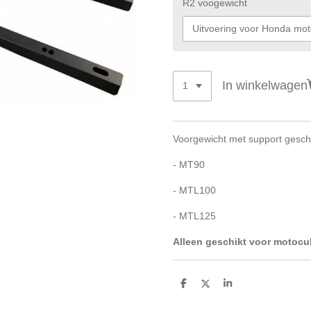
R2 voogewicht
In winkelwagen
Voorgewicht met support gesch
- MT90
- MTL100
- MTL125
Alleen geschikt voor motocu
D
D
S
e
e
h
l
e
a