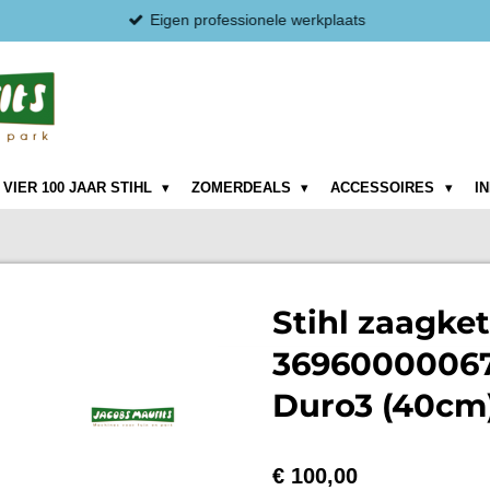
Eigen professionele werkplaats
VIER 100 JAAR STIHL
ZOMERDEALS
ACCESSOIRES
I
Stihl zaagke
36960000067
Duro3 (40cm
€ 100,00