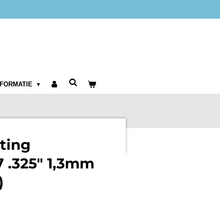
NFORMATIE
tting
 .325" 1,3mm
)