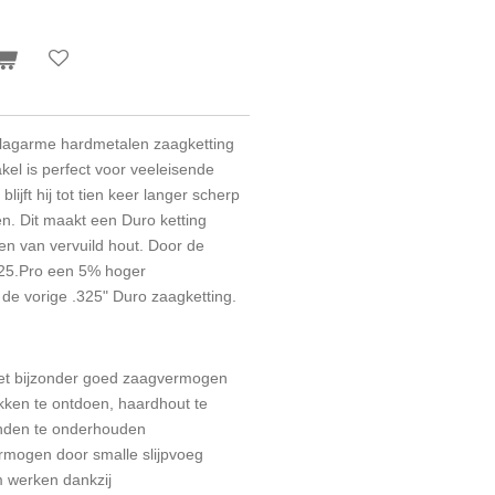
lagarme hardmetalen zaagketting
kel is perfect voor veeleisende
ijft hij tot tien keer langer scherp
n. Dit maakt een Duro ketting
en van vervuild hout. Door de
325.Pro een 5% hoger
e vorige .325" Duro zaagketting.
et bijzonder goed zaagvermogen
kken te ontdoen, haardhout te
nden te onderhouden
mogen door smalle slijpvoeg
m werken dankzij