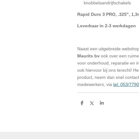
knobbelaandrijfschakels
Rapid Duro 3 PRO, .325", 1,
Leverbaar in 2-3 werkdagen
Naast een uitgebreide websho
Maurits bv
ook over een ruime 
voor onderhoud, reparatie en in
ook hiervoor bij ons terecht! H
product, neem dan snel contac
medewerkers, via
tel. 053/779
D
D
S
e
e
h
l
e
a
e
l
r
n
e