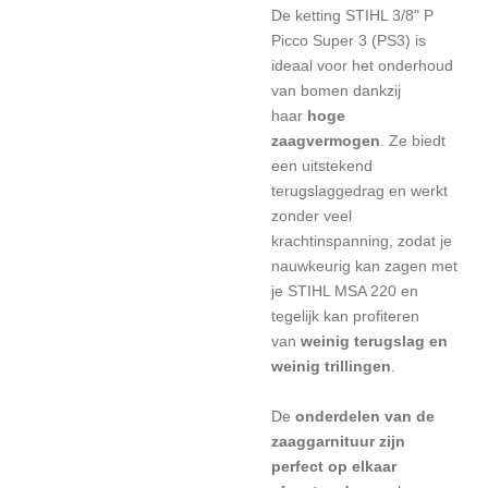
De ketting STIHL 3/8" P
Picco Super 3 (PS3) is
ideaal voor het onderhoud
van bomen dankzij
haar
hoge
zaagvermogen
. Ze biedt
een uitstekend
terugslaggedrag en werkt
zonder veel
krachtinspanning, zodat je
nauwkeurig kan zagen met
je STIHL MSA 220 en
tegelijk kan profiteren
van
weinig terugslag en
weinig trillingen
.
De
onderdelen van de
zaaggarnituur zijn
perfect op elkaar