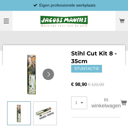
Eigen professionele werkplaats
Ga
direct
naar
de
hoofdinhoud
Stihl Cut Kit 8 -
35cm
STUNTACTIE
€ 98,90
€ 122,00
In
winkelwagen