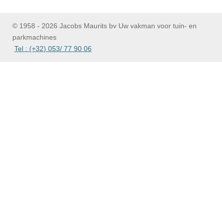
e
l
r
e
n
e
n
© 1958 - 2026 Jacobs Maurits bv Uw vakman voor tuin- en
parkmachines
Tel : (+32) 053/ 77 90 06