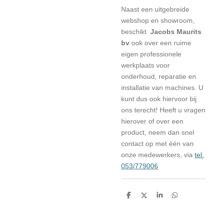
Naast een uitgebreide
webshop en showroom,
beschikt
Jacobs Maurits
bv
ook over een ruime
eigen professionele
werkplaats voor
onderhoud, reparatie en
installatie van machines. U
kunt dus ook hiervoor bij
ons terecht! Heeft u vragen
hierover of over een
product, neem dan snel
contact op met één van
onze medewerkers, via
tel.
053/779006
D
D
S
D
e
e
h
e
l
e
a
l