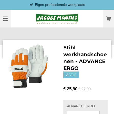
Eigen professionele werkplaats
Ga
direct
naar
de
hoofdinhoud
Stihl
werkhandschoe
nen - ADVANCE
ERGO
ACTIE
€ 25,90
€ 27,90
ADVANCE ERGO