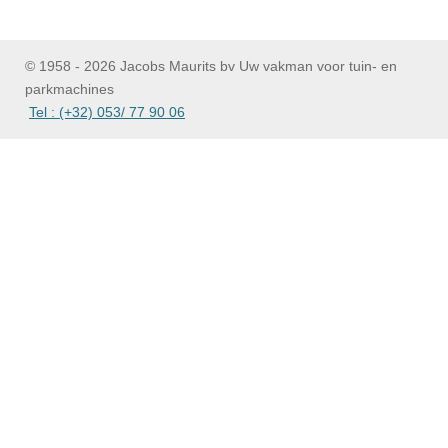
l
e
a
l
e
l
r
e
n
e
n
© 1958 - 2026 Jacobs Maurits bv Uw vakman voor tuin- en
parkmachines
Tel : (+32) 053/ 77 90 06