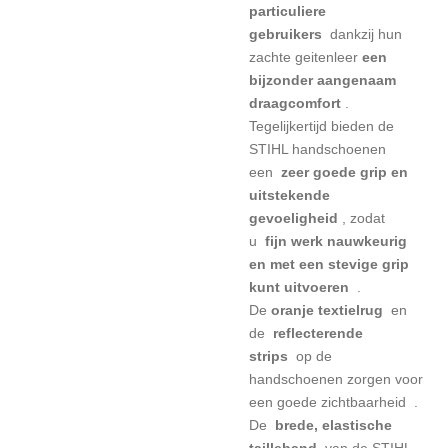
particuliere
gebruikers
dankzij hun
zachte geitenleer
een
bijzonder aangenaam
draagcomfort
.
Tegelijkertijd bieden de
STIHL handschoenen
een
zeer goede grip en
uitstekende
gevoeligheid
, zodat
u
fijn werk nauwkeurig
en met een stevige grip
kunt uitvoeren
.
De
oranje textielrug
en
de
reflecterende
strips
op de
handschoenen zorgen voor
een goede zichtbaarheid
.
De
brede, elastische
tailleband
van de STIHL