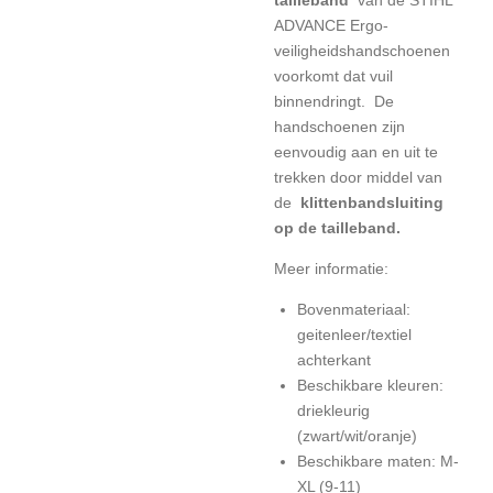
ADVANCE Ergo-
veiligheidshandschoenen
voorkomt dat vuil
binnendringt.
De
handschoenen zijn
eenvoudig aan en uit te
trekken
door middel van
de
klittenbandsluiting
op de tailleband.
Meer informatie:
Bovenmateriaal:
geitenleer/textiel
achterkant
Beschikbare kleuren:
driekleurig
(zwart/wit/oranje)
Beschikbare maten: M-
XL (9-11)