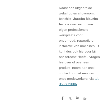
Naast een uitgebreide
webshop en showroom,
beschikt
Jacobs Maurits
bv
ook over een ruime
eigen professionele
werkplaats voor
onderhoud, reparatie en
installatie van machines. U
kunt dus ook hiervoor bij
ons terecht! Heeft u vragen
hierover of over een
product, neem dan snel
contact op met één van
onze medewerkers, via
tel.
053/779006
D
D
S
D
e
e
h
e