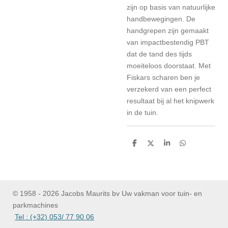
zijn op basis van natuurlijke
handbewegingen. De
handgrepen zijn gemaakt
van impactbestendig PBT
dat de tand des tijds
moeiteloos doorstaat. Met
Fiskars scharen ben je
verzekerd van een perfect
resultaat bij al het knipwerk
in de tuin.
D
D
S
D
e
e
h
e
l
e
a
l
e
l
r
e
n
e
n
© 1958 - 2026 Jacobs Maurits bv Uw vakman voor tuin- en
parkmachines
Tel : (+32) 053/ 77 90 06