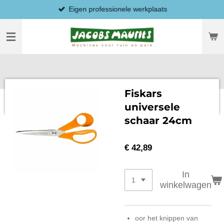
Eigen professionele werkplaats
Ga
direct
naar
de
hoofdinhoud
Fiskars
universele
schaar 24cm
€ 42,89
In
winkelwagen
oor het knippen van