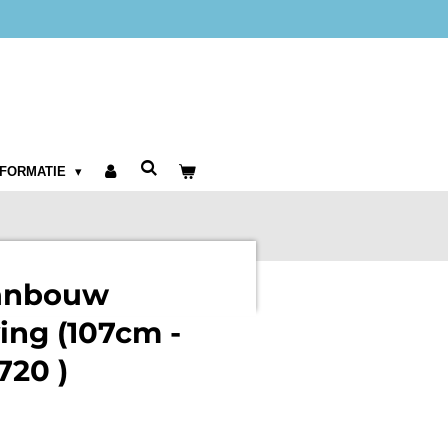
NFORMATIE
aanbouw
ing (107cm -
720 )