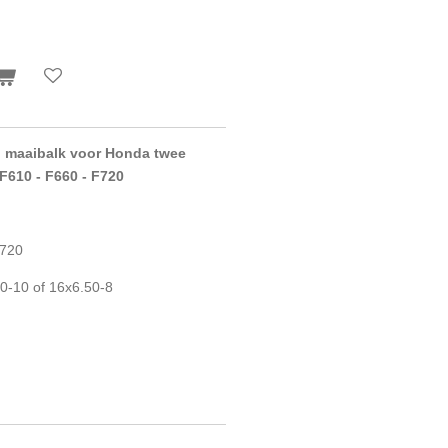
g maaibalk voor Honda twee
 F610 - F660 - F720
F720
0-10 of 16x6.50-8