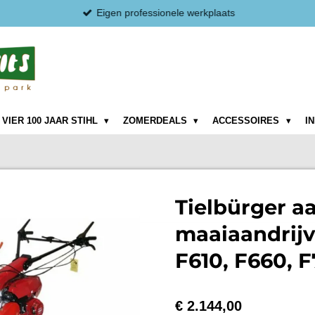
Eigen professionele werkplaats
VIER 100 JAAR STIHL
ZOMERDEALS
ACCESSOIRES
I
Tielbürger 
maaiaandrijv
F610, F660, F
€ 2.144,00