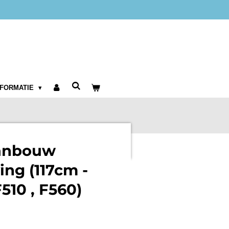
NFORMATIE
aanbouw
ing (117cm -
F510 , F560)