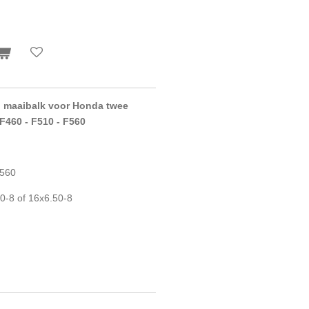
g maaibalk voor Honda twee
 F460 - F510 - F560
F560
0-8 of 16x6.50-8