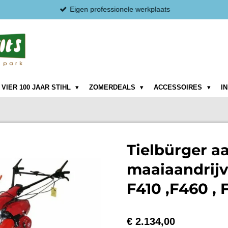
Eigen professionele werkplaats
VIER 100 JAAR STIHL
ZOMERDEALS
ACCESSOIRES
I
Tielbürger 
maaiaandrijv
F410 ,F460 , 
€ 2.134,00