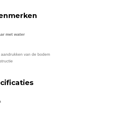
 kenmerken
aar met water
en aandrukken van de bodem
tructie
ificaties
m