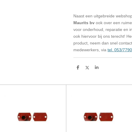
Naast een uitgebreide websho
Maurits bv
ook over een ruime 
voor onderhoud, reparatie en in
ook hiervoor bij ons terecht! H
product, neem dan snel contac
medewerkers, via
tel. 053/779
D
D
S
e
e
h
l
e
a
e
l
r
n
e