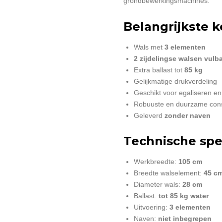
grondbewerkingsmachines.
Belangrijkste
Wals met
3 elementen
2 zijdelingse walsen vulb
Extra ballast tot
85 kg
Gelijkmatige drukverdeling
Geschikt voor egaliseren 
Robuuste en duurzame cons
Geleverd
zonder naven
Technische spec
Werkbreedte:
105 cm
Breedte walselement:
45 c
Diameter wals:
28 cm
Ballast:
tot 85 kg water
Uitvoering:
3 elementen
Naven:
niet inbegrepen