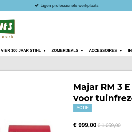
Eigen professionele werkplaats
VIER 100 JAAR STIHL
ZOMERDEALS
ACCESSOIRES
I
Majar RM 3 E
voor tuinfre
ACTIE
€ 999,00
€ 1.059,00