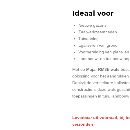
Ideaal voor
Nieuwe gazons
Zaaiwerkzaamheden
Tuinaanleg
Egaliseren van grond
Voorbereiding van plant- e
Landbouw- en tuinbouwtoe
Met de
Majar RM3E wals
besch
oplossing voor het aandrukken
Dankzij de verstelbare ballastm
constructie is deze wals geschi
toepassingen in tuin, landbouw
L
everbaar uit voorraad, bij b
verzonden