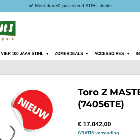
Meer dan 50 jaar erkend STIHL-dealer
VIER 100 JAAR STIHL
ZOMERDEALS
ACCESSOIRES
I
Toro Z MAST
(74056TE)
€ 17.042,00
GRATIS verzending