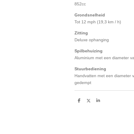
852cc
Grondsnelheid
Tot 12 mph (19,3 km / h)
Zitting
Deluxe ophanging
Spilbehuizing
Aluminium met een diameter v
Stuurbediening
Handvatten met een diameter va
gedempt
D
D
S
e
e
h
l
e
a
e
l
r
n
e