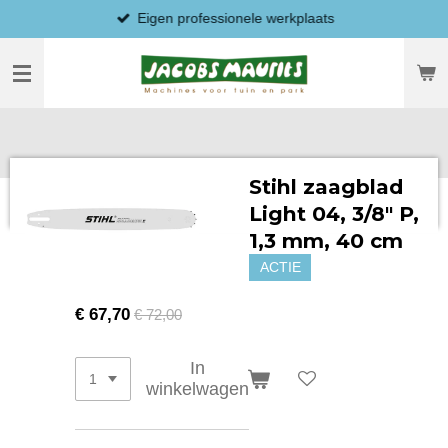
Eigen professionele werkplaats
Ga
direct
naar
de
hoofdinhoud
Stihl zaagblad
Light 04, 3/8" P,
1,3 mm, 40 cm
ACTIE
€ 67,70
€ 72,00
In
winkelwagen