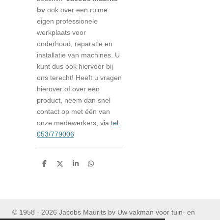
bv
ook over een ruime
eigen professionele
werkplaats voor
onderhoud, reparatie en
installatie van machines. U
kunt dus ook hiervoor bij
ons terecht! Heeft u vragen
hierover of over een
product, neem dan snel
contact op met één van
onze medewerkers, via
tel.
053/779006
D
D
S
D
e
e
h
e
l
e
a
l
e
l
r
e
n
e
n
© 1958 - 2026 Jacobs Maurits bv Uw vakman voor tuin- en