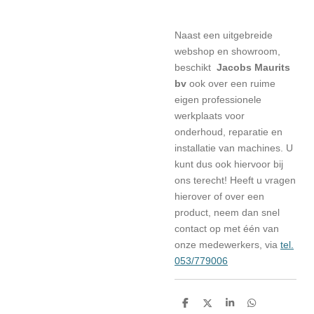
Naast een uitgebreide
webshop en showroom,
beschikt
Jacobs Maurits
bv
ook over een ruime
eigen professionele
werkplaats voor
onderhoud, reparatie en
installatie van machines. U
kunt dus ook hiervoor bij
ons terecht! Heeft u vragen
hierover of over een
product, neem dan snel
contact op met één van
onze medewerkers, via
tel.
053/779006
D
D
S
D