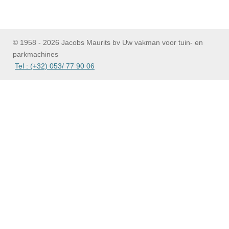
e
e
h
e
l
e
a
l
e
l
r
e
n
e
n
© 1958 - 2026 Jacobs Maurits bv Uw vakman voor tuin- en
parkmachines
Tel : (+32) 053/ 77 90 06