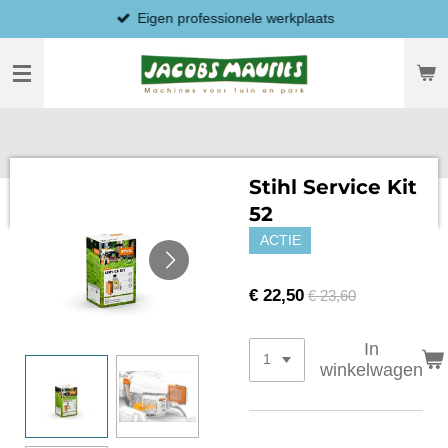
Eigen professionele werkplaats
Ga
direct
naar
de
hoofdinhoud
Stihl Service Kit
52
ACTIE
€ 22,50
€ 23,60
In
winkelwagen