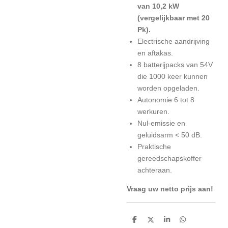
van 10,2 kW
(vergelijkbaar met 20
Pk).
Electrische aandrijving
en aftakas.
8 batterijpacks van 54V
die 1000 keer kunnen
worden opgeladen.
Autonomie 6 tot 8
werkuren.
Nul-emissie en
geluidsarm < 50 dB.
Praktische
gereedschapskoffer
achteraan.
Vraag uw netto prijs aan!
D
D
S
D