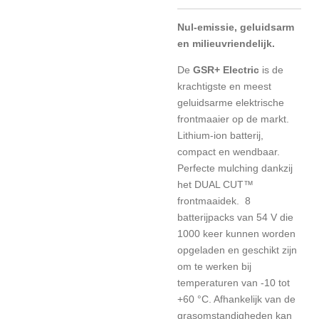
Nul-emissie, geluidsarm
en milieuvriendelijk.
De
GSR+ Electric
is de
krachtigste en meest
geluidsarme elektrische
frontmaaier op de markt.
Lithium-ion batterij,
compact en wendbaar.
Perfecte mulching dankzij
het DUAL CUT™
frontmaaidek. 8
batterijpacks van 54 V die
1000 keer kunnen worden
opgeladen en geschikt zijn
om te werken bij
temperaturen van -10 tot
+60 °C. Afhankelijk van de
grasomstandigheden kan