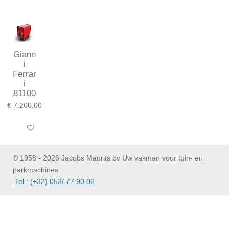
e
e
h
e
l
e
a
l
e
l
r
e
n
e
n
Giann
i
Ferrar
i
81100
€ 7.260,00
In winkelwagen
© 1958 - 2026 Jacobs Maurits bv Uw vakman voor tuin- en
parkmachines
Tel : (+32) 053/ 77 90 06