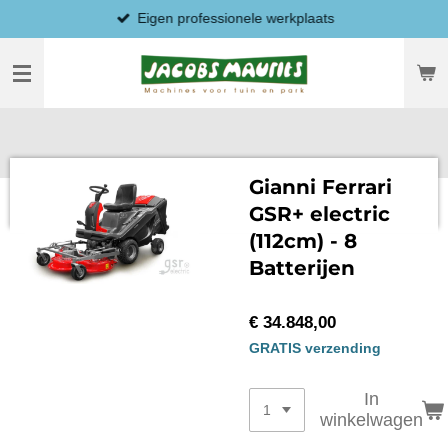
Eigen professionele werkplaats
Ga
direct
naar
de
hoofdinhoud
Gianni Ferrari
GSR+ electric
(112cm) - 8
Batterijen
€ 34.848,00
GRATIS verzending
In
winkelwagen