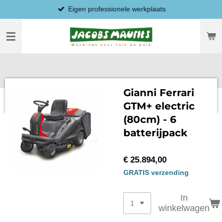
Eigen professionele werkplaats
Ga
direct
naar
de
hoofdinhoud
Gianni Ferrari
GTM+ electric
(80cm) - 6
batterijpack
€ 25.894,00
GRATIS verzending
In
winkelwagen