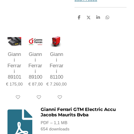
D
D
S
D
e
e
h
e
l
e
a
l
e
l
r
e
n
e
n
Giann
Giann
Giann
i
i
i
Ferrar
Ferrar
Ferrar
i
i
i
89101
89100
81100
€ 175,00
€ 87,00
€ 7.260,00
In winkelwagen
In winkelwagen
In winkelwagen
Gianni Ferrari GTM Electric Accu
Jacobs Maurits Bvba
PDF – 1,1 MB
654 downloads