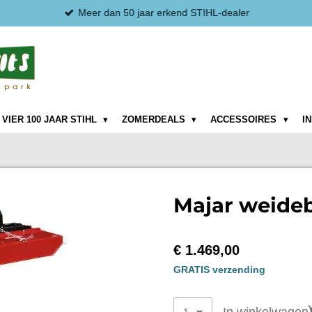
Meer dan 50 jaar erkend STIHL-dealer
VIER 100 JAAR STIHL
ZOMERDEALS
ACCESSOIRES
I
Majar weide
€ 1.469,00
GRATIS verzending