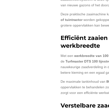
van nieuwe gazons of het door
Deze praktische zaaimachine 
of tuintractor
worden gekoppeld
grotere oppervlakken kan bewe
Efficiënt zaaie
werkbreedte
Met een
werkbreedte van 100
de
Turfmaster DTS 100 lijnstr
nauwkeurige zaadverdeling in dui
betere kieming en een egaal g
De maximale tankinhoud van
8
oppervlakken te behandelen zond
zorgt voor een efficiënte werkwi
Verstelbare zaa