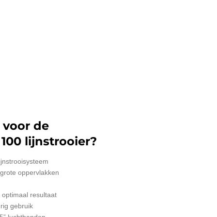
 voor de
100 lijnstrooier?
ijnstrooisysteem
lgrote oppervlakken
 optimaal resultaat
rig gebruik
,5” luchtbanden