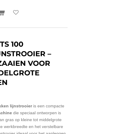
TS 100
JNSTROOIER –
ZAAIEN VOOR
DDELGROTE
EN
ken lijnstrooier
is een compacte
achine
die speciaal ontworpen is
an gras op kleine tot middelgrote
e werkbreedte en het verstelbare
nstrooier ideaal voor het aanleggen