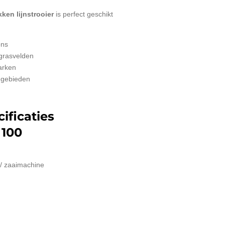
ken lijnstrooier
is perfect geschikt
ons
grasvelden
arken
engebieden
ificaties
 100
 / zaaimachine