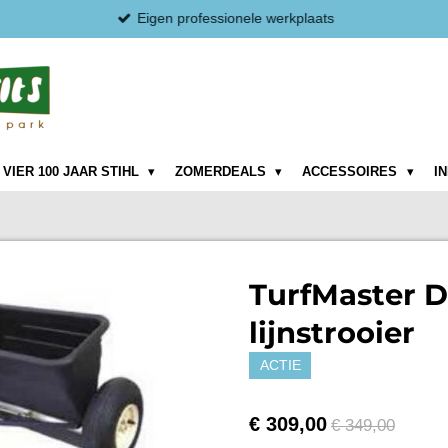
Eigen professionele werkplaats
VIER 100 JAAR STIHL
ZOMERDEALS
ACCESSOIRES
I
TurfMaster D
lijnstrooier
ACTIE
€ 309,00
€ 349,00