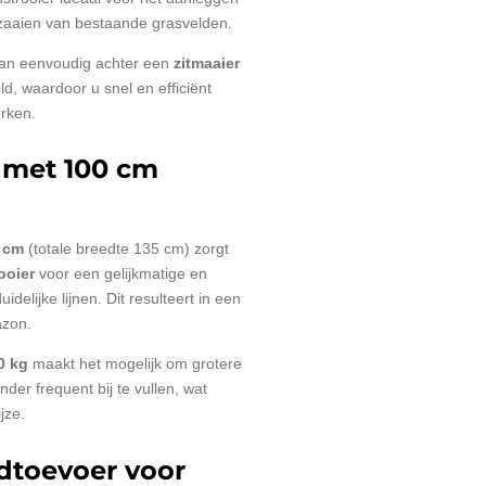
zaaien van bestaande grasvelden.
kan eenvoudig achter een
zitmaaier
, waardoor u snel en efficiënt
rken.
n met 100 cm
 cm
(totale breedte 135 cm) zorgt
ooier
voor een gelijkmatige en
delijke lijnen. Dit resulteert in een
azon.
0 kg
maakt het mogelijk om grotere
er frequent bij te vullen, wat
jze.
dtoevoer voor