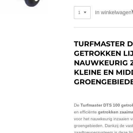
In winkelwagen
TURFMASTER D
GETROKKEN LI
NAUWKEURIG 
KLEINE EN MI
GROENGEBIED
De
Turfmaster DTS 100 getrok
en efficiënte
getrokken zaaim
voor het nauwkeurig inzaaien v
groengebieden. Dankzij de vast
zaadtoevoersysteem is deze lij