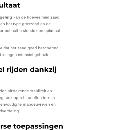
ultaat
egeling
kan de hoeveelheid zaad
an het type graszaad en de
or behaalt u steeds een optimaal
or dat het zaad goed beschermd
d is tegen intensief gebruik.
l rijden dankzij
den uitstekende stabiliteit en
, ook op licht oneffen terrein.
 eenvoudig te manoeuvreren en
dverdeling.
erse toepassingen