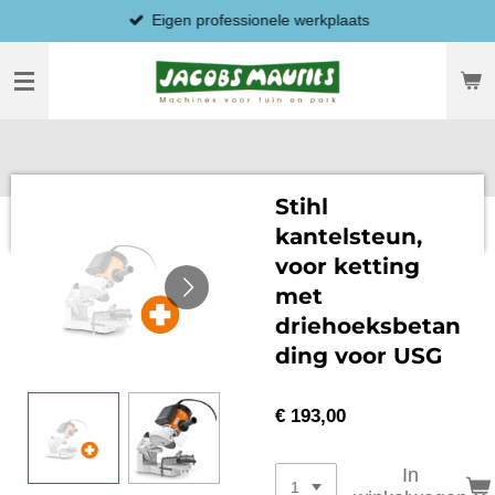
Eigen professionele werkplaats
Ga
direct
naar
de
hoofdinhoud
Stihl
kantelsteun,
voor ketting
met
driehoeksbetan
ding voor USG
€ 193,00
In