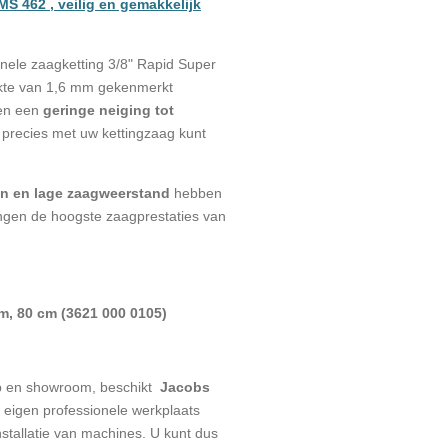
MS 462 , veilig en gemakkelijk
ionele zaagketting 3/8" Rapid Super
ikte van 1,6 mm gekenmerkt
en een
geringe neiging tot
 precies met uw kettingzaag kunt
en en lage zaagweerstand
hebben
ingen
de hoogste zaagprestaties van
mm, 80 cm (3621 000 0105)
p en showroom, beschikt
Jacobs
eigen professionele werkplaats
stallatie van machines. U kunt dus