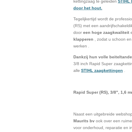
kettingzaag
te geleiden
STIHL 
door het hout.
Tegelijkertijd wordt de profess
(RS) met een aandrijfschakeld
door
een hoge zaagkwaliteit
klapperen
, zodat u schoon en
werken .
Dankzij hun volle beiteltand
3/8 inch Rapid Super zaagkett
alle
STIHL zaagkettingen
.
Rapid Super (RS), 3/8", 1,6 
Naast een uitgebreide websho
Maurits bv
ook over een ruime 
voor onderhoud, reparatie en in