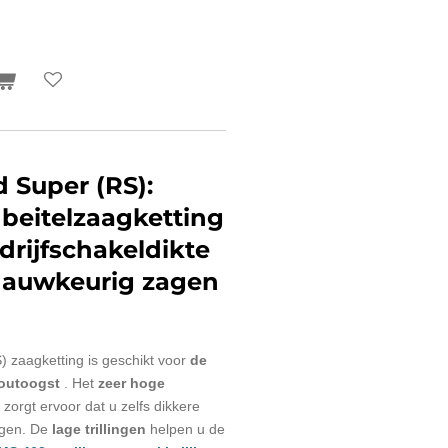
d Super (RS):
 beitelzaagketting
rijfschakeldikte
 nauwkeurig zagen
 zaagketting is geschikt voor
de
outoogst
. Het
zeer hoge
zorgt ervoor dat u zelfs dikkere
agen. De
lage trillingen
helpen u de