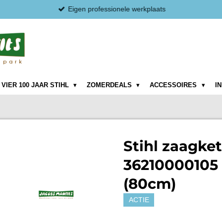
Eigen professionele werkplaats
VIER 100 JAAR STIHL
ZOMERDEALS
ACCESSOIRES
I
Stihl zaagke
36210000105 
(80cm)
ACTIE