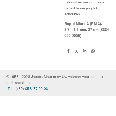
robuust en vertoont een
beperkte neiging tot
schokken.
Rapid Micro 3 (RM 3),
3/8", 1,6 mm, 37 cm (3664
000 0056)
D
D
S
D
e
e
h
e
l
e
a
l
e
l
r
e
n
e
n
© 1958 - 2026 Jacobs Maurits bv Uw vakman voor tuin- en
parkmachines
Tel : (+32) 053/ 77 90 06