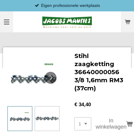
Eigen professionele werkplaats
Ga
direct
naar
de
hoofdinhoud
Stihl
zaagketting
36640000056
3/8 1,6mm RM3
(37cm)
€ 34,40
In
winkelwagen