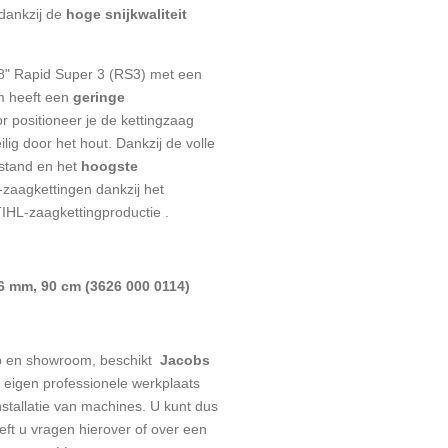
dankzij de
hoge snijkwaliteit
/8" Rapid Super 3 (RS3) met een
m heeft een
geringe
or positioneer je de kettingzaag
lig door het hout. Dankzij de volle
stand en het
hoogste
-zaagkettingen dankzij het
IHL-zaagkettingproductie
.
,6 mm, 90 cm (3626 000 0114)
p en showroom, beschikt
Jacobs
eigen professionele werkplaats
stallatie van machines. U kunt dus
eeft u vragen hierover of over een