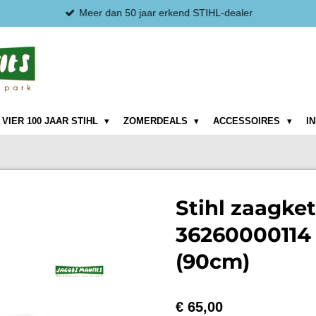
Meer dan 50 jaar erkend STIHL-dealer
VIER 100 JAAR STIHL
ZOMERDEALS
ACCESSOIRES
I
Stihl zaagke
36260000114
(90cm)
€ 65,00