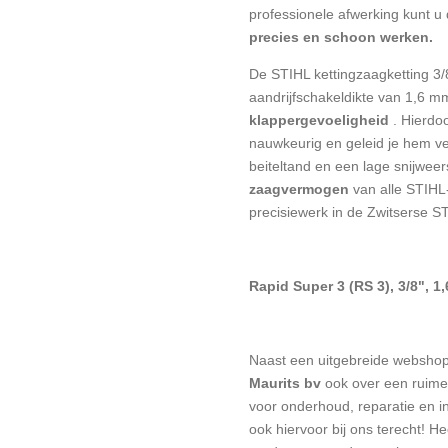
professionele afwerking
kunt u 
precies en schoon werken.
De STIHL kettingzaagketting 3
aandrijfschakeldikte van 1,6 m
klappergevoeligheid
. Hierdo
nauwkeurig en geleid je hem vei
beiteltand en een lage snijweer
zaagvermogen
van alle STIHL
precisiewerk in de
Zwitserse ST
Rapid Super 3 (RS 3), 3/8", 1
Naast een uitgebreide websho
Maurits bv
ook over een ruime 
voor onderhoud, reparatie en in
ook hiervoor bij ons terecht! H