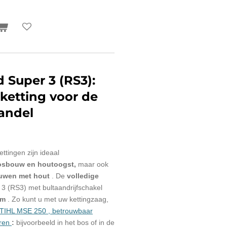
d Super 3 (RS3):
ketting voor de
andel
tingen zijn ideaal
osbouw en houtoogst,
maar ook
ouwen met hout
. De
volledige
 3 (RS3) met bultaandrijfschakel
rm
. Zo kunt u met uw kettingzaag,
TIHL MSE 250 , betrouwbaar
ren
:
bijvoorbeeld in het bos of in de