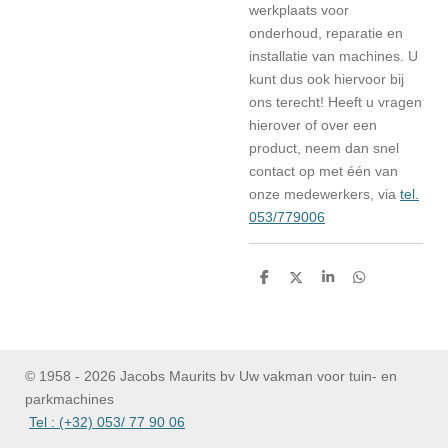
werkplaats voor
onderhoud, reparatie en
installatie van machines. U
kunt dus ook hiervoor bij
ons terecht! Heeft u vragen
hierover of over een
product, neem dan snel
contact op met één van
onze medewerkers, via
tel.
053/779006
D
D
S
D
e
e
h
e
l
e
a
l
e
l
r
e
n
e
n
© 1958 - 2026 Jacobs Maurits bv Uw vakman voor tuin- en
parkmachines
Tel : (+32) 053/ 77 90 06