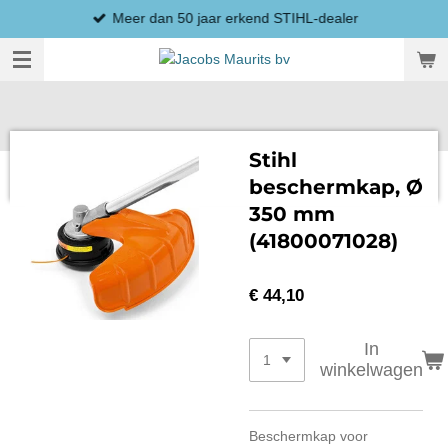
Meer dan 50 jaar erkend STIHL-dealer
Ga
direct
naar
de
hoofdinhoud
Stihl
beschermkap, Ø
350 mm
(41800071028)
€ 44,10
In
winkelwagen
Beschermkap voor