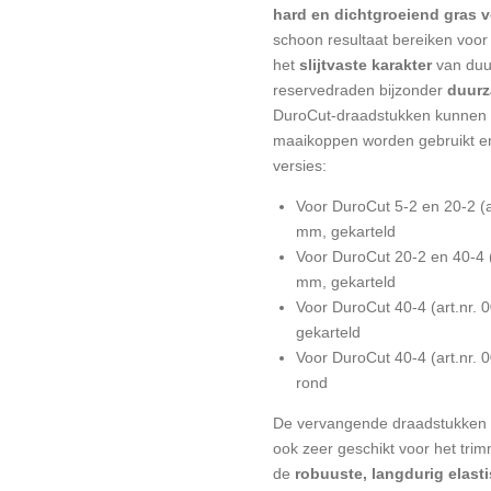
hard en dichtgroeiend gras 
schoon resultaat bereiken voor
het
slijtvaste karakter
van duu
reservedraden bijzonder
duurz
DuroCut-draadstukken kunnen i
maaikoppen worden gebruikt en z
versies:
Voor DuroCut 5-2 en 20-2 (a
mm, gekarteld
Voor DuroCut 20-2 en 40-4 
mm, gekarteld
Voor DuroCut 40-4 (art.nr.
gekarteld
Voor DuroCut 40-4 (art.nr.
rond
De vervangende draadstukken 
ook zeer geschikt voor het tr
de
robuuste, langdurig elast