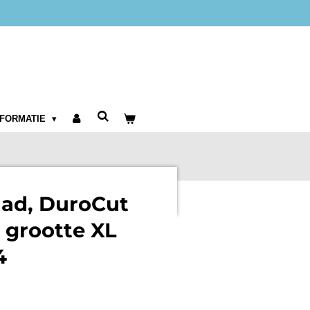
NFORMATIE
aad, DuroCut
, grootte XL
4