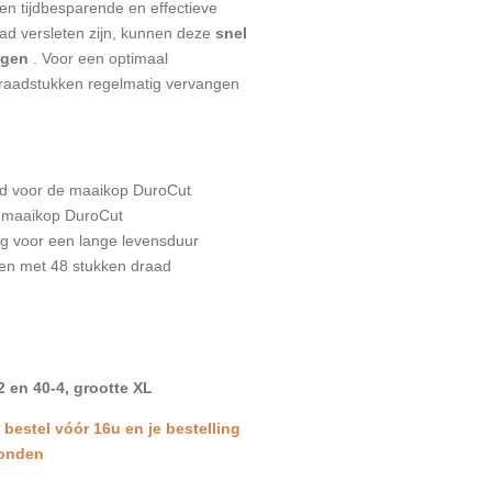
een tijdbesparende en effectieve
ad versleten zijn, kunnen deze
snel
ngen
. Voor een optimaal
raadstukken regelmatig vervangen
ad voor de maaikop DuroCut
 maaikop DuroCut
dig voor een lange levensduur
gen met 48 stukken draad
2 en 40-4, grootte XL
: bestel vóór 16u en je bestelling
zonden