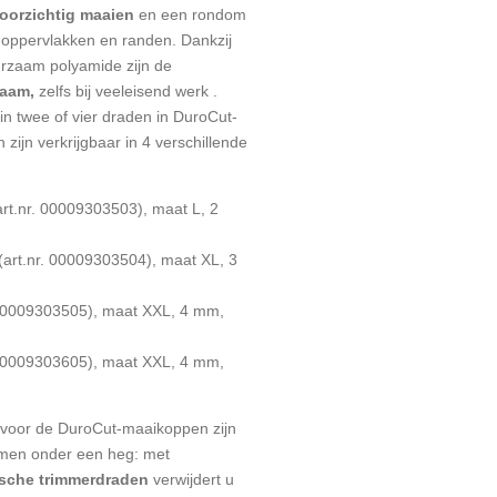
voorzichtig maaien
en een rondom
 oppervlakken en randen. Dankzij
rzaam polyamide zijn de
aam,
zelfs bij veeleisend werk .
n twee of vier draden in DuroCut-
ijn verkrijgbaar in 4 verschillende
rt.nr. 00009303503), maat L, 2
(art.nr. 00009303504), maat XL, 3
 00009303505), maat XXL, 4 mm,
 00009303605), maat XXL, 4 mm,
voor de DuroCut-maaikoppen zijn
immen onder een heg: met
ische trimmerdraden
verwijdert u