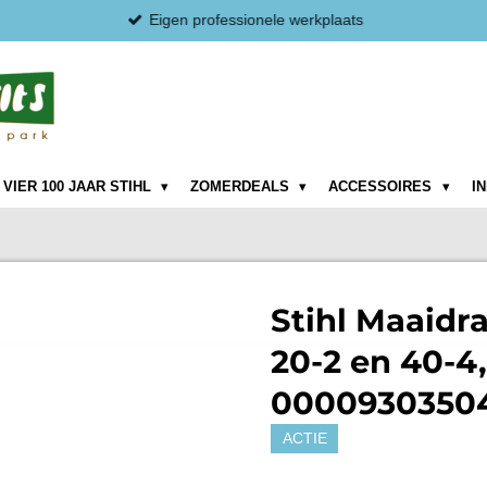
Eigen professionele werkplaats
VIER 100 JAAR STIHL
ZOMERDEALS
ACCESSOIRES
I
Stihl Maaidr
20-2 en 40-4
0000930350
ACTIE