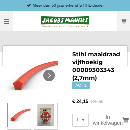
Meer dan 50 jaar erkend STIHL-dealer
Ga
direct
naar
de
hoofdinhoud
Stihl maaidraad
vijfhoekig
00009303343
(2,7mm)
ACTIE
€ 24,15
€ 25,50
In
winkelwagen