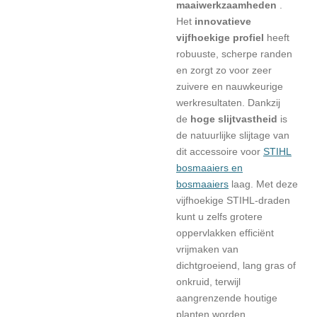
maaiwerkzaamheden
.
Het
innovatieve
vijfhoekige profiel
heeft
robuuste, scherpe randen
en zorgt zo voor zeer
zuivere en nauwkeurige
werkresultaten. Dankzij
de
hoge slijtvastheid
is
de natuurlijke slijtage van
dit accessoire voor
STIHL
bosmaaiers en
bosmaaiers
laag. Met deze
vijfhoekige STIHL-draden
kunt u zelfs grotere
oppervlakken efficiënt
vrijmaken van
dichtgroeiend, lang gras of
onkruid, terwijl
aangrenzende houtige
planten worden