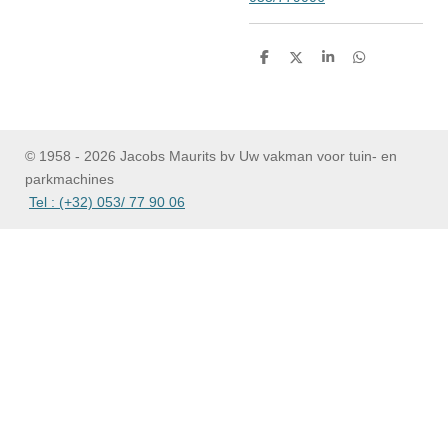
D
D
S
D
e
e
h
e
l
e
a
l
e
l
r
e
n
e
n
© 1958 - 2026 Jacobs Maurits bv Uw vakman voor tuin- en
parkmachines
Tel : (+32) 053/ 77 90 06