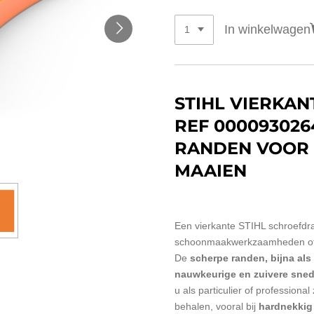
In winkelwagen
STIHL VIERKA
REF 000093026
RANDEN VOOR
MAAIEN
Een vierkante STIHL schroefdra
schoonmaakwerkzaamheden of h
De
scherpe randen, bijna als
nauwkeurige en zuivere sne
u als particulier of professiona
behalen,
vooral bij
hardnekkig 