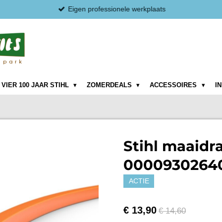
Eigen professionele werkplaats
VIER 100 JAAR STIHL
ZOMERDEALS
ACCESSOIRES
I
Stihl maaidr
00009302640
ACTIE
€ 13,90
€ 14,60