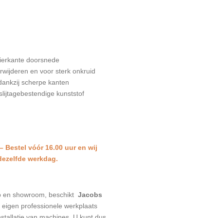
ierkante doorsnede
wijderen en voor sterk onkruid
dankzij scherpe kanten
slijtagebestendige kunststof
 – Bestel vóór 16.00 uur en wij
dezelfde werkdag.
p en showroom, beschikt
Jacobs
eigen professionele werkplaats
stallatie van machines. U kunt dus