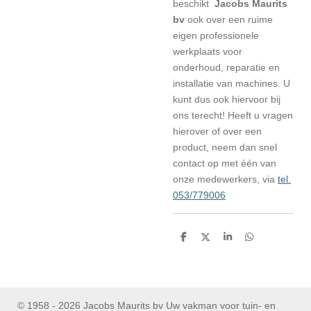
beschikt
Jacobs Maurits
bv
ook over een ruime
eigen professionele
werkplaats voor
onderhoud, reparatie en
installatie van machines. U
kunt dus ook hiervoor bij
ons terecht! Heeft u vragen
hierover of over een
product, neem dan snel
contact op met één van
onze medewerkers, via
tel.
053/779006
D
D
S
D
e
e
h
e
l
e
a
l
e
l
r
e
n
e
n
© 1958 - 2026 Jacobs Maurits bv Uw vakman voor tuin- en