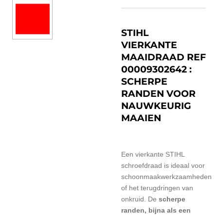
STIHL
VIERKANTE
MAAIDRAAD REF
00009302642 :
SCHERPE
RANDEN VOOR
NAUWKEURIG
MAAIEN
Een vierkante STIHL
schroefdraad is ideaal voor
schoonmaakwerkzaamheden
of het terugdringen van
onkruid. De
scherpe
randen, bijna als een