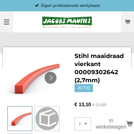
Eigen professionele werkplaats
Ga
direct
naar
de
hoofdinhoud
Stihl maaidraad
vierkant
00009302642
(2,7mm)
ACTIE
€ 13,10
€ 13,80
In
winkelwagen