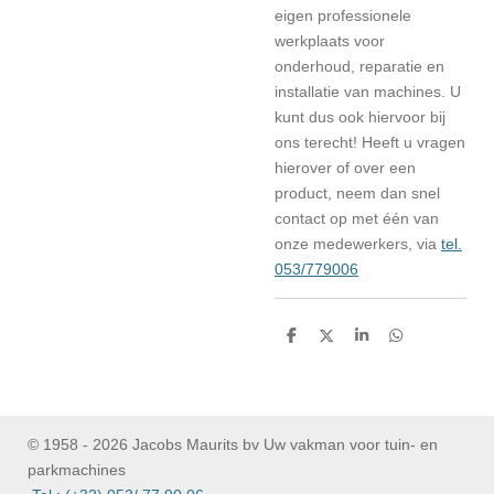
eigen professionele
werkplaats voor
onderhoud, reparatie en
installatie van machines. U
kunt dus ook hiervoor bij
ons terecht! Heeft u vragen
hierover of over een
product, neem dan snel
contact op met één van
onze medewerkers, via
tel.
053/779006
D
D
S
D
e
e
h
e
l
e
a
l
e
l
r
e
n
e
n
© 1958 - 2026 Jacobs Maurits bv Uw vakman voor tuin- en
parkmachines