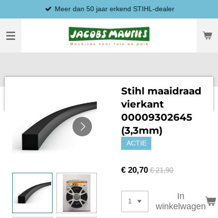
Meer dan 50 jaar erkend STIHL-dealer
Ga
direct
naar
de
hoofdinhoud
Stihl maaidraad
vierkant
00009302645
(3,3mm)
ACTIE
€ 20,70
€ 21,90
In
winkelwagen