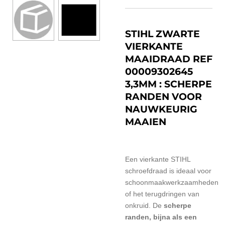
STIHL ZWARTE
VIERKANTE
MAAIDRAAD REF
00009302645
3,3MM : SCHERPE
RANDEN VOOR
NAUWKEURIG
MAAIEN
Een vierkante STIHL
schroefdraad is ideaal voor
schoonmaakwerkzaamheden
of het terugdringen van
onkruid. De
scherpe
randen, bijna als een