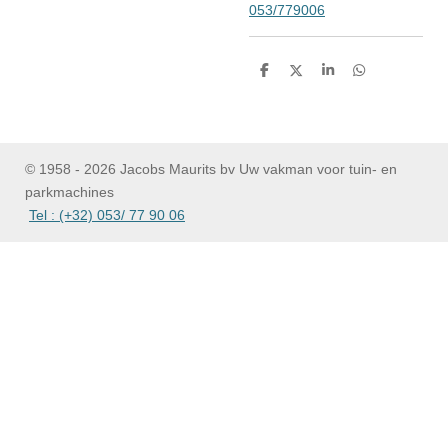
053/779006
D
D
S
D
e
e
h
e
l
e
a
l
e
l
r
e
n
e
n
© 1958 - 2026 Jacobs Maurits bv Uw vakman voor tuin- en
parkmachines
Tel : (+32) 053/ 77 90 06