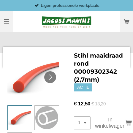
Eigen professionele werkplaats
Ga
direct
naar
de
hoofdinhoud
Stihl maaidraad
rond
00009302342
(2,7mm)
ACTIE
€ 12,50
€ 13,20
In
winkelwagen