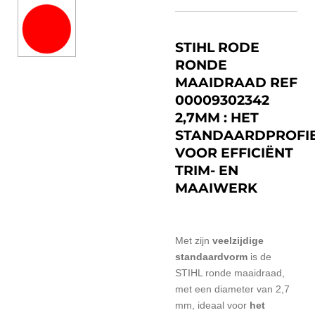
STIHL RODE
RONDE
MAAIDRAAD REF
00009302342
2,7MM : HET
STANDAARDPROFI
VOOR EFFICIËNT
TRIM- EN
MAAIWERK
Met zijn
veelzijdige
standaardvorm
is de
STIHL ronde maaidraad,
met een diameter van 2,7
mm, ideaal voor
het