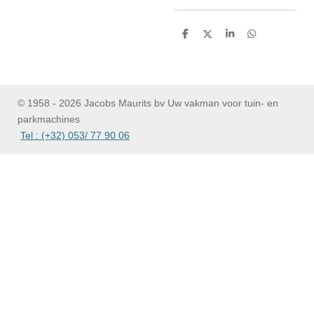
D
D
S
D
e
e
h
e
l
e
a
l
e
l
r
e
n
e
n
© 1958 - 2026 Jacobs Maurits bv Uw vakman voor tuin- en
parkmachines
Tel : (+32) 053/ 77 90 06