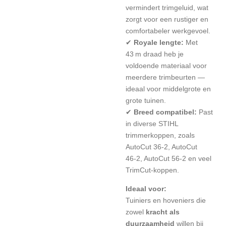
vermindert trimgeluid, wat
zorgt voor een rustiger en
comfortabeler werkgevoel.
✔
Royale lengte:
Met
43 m draad heb je
voldoende materiaal voor
meerdere trimbeurten —
ideaal voor middelgrote en
grote tuinen.
✔
Breed compatibel:
Past
in diverse STIHL
trimmerkoppen, zoals
AutoCut 36‑2, AutoCut
46‑2, AutoCut 56‑2 en veel
TrimCut‑koppen.
Ideaal voor:
Tuiniers en hoveniers die
zowel
kracht als
duurzaamheid
willen bij