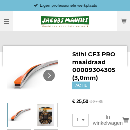
Eigen professionele werkplaats
Ga
direct
naar
de
hoofdinhoud
Stihl CF3 PRO
maaidraad
00009304305
(3,0mm)
ACTIE
€ 25,50
€ 27,80
In
winkelwagen