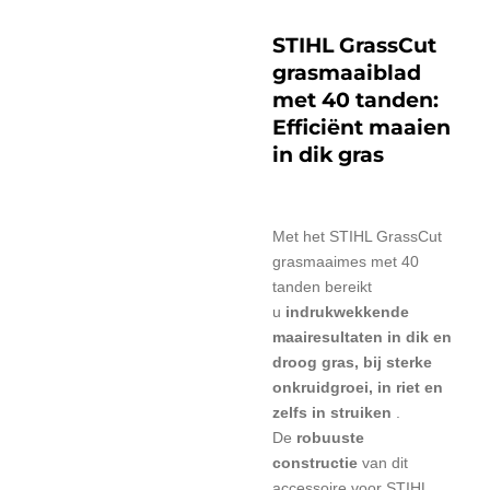
STIHL GrassCut
grasmaaiblad
met 40 tanden:
Efficiënt maaien
in dik gras
Met het STIHL GrassCut
grasmaaimes met 40
tanden bereikt
u
indrukwekkende
maairesultaten in dik en
droog gras, bij sterke
onkruidgroei, in riet en
zelfs in struiken
.
De
robuuste
constructie
van dit
accessoire voor STIHL