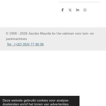
D
D
S
D
e
e
h
e
l
e
a
l
e
l
r
e
n
e
n
© 1958 - 2026 Jacobs Maurits bv Uw vakman voor tuin- en
parkmachines
Tel : (+32) 053/ 77 90 06
Deze website gebruikt cookies voor analyse-
doeleinden en/of het tonen van advertenties.