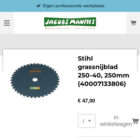
Eigen professionele werkplaats
Ga
direct
naar
de
hoofdinhoud
Stihl
grassnijblad
250-40, 250mm
(40007133806)
€ 47,00
In
winkelwagen