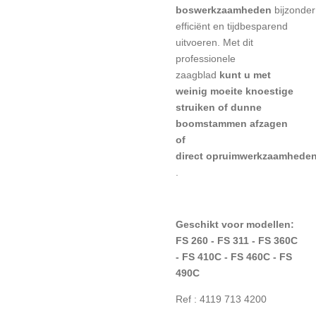
boswerkzaamheden
bijzonder
efficiënt en tijdbesparend
uitvoeren.
Met dit
professionele
zaagblad
kunt u met
weinig moeite knoestige
struiken of dunne
boomstammen afzagen
of
direct
opruimwerkzaamhede
.
Geschikt voor modellen:
FS 260 - FS 311 - FS 360C
- FS 410C - FS 460C - FS
490C
Ref : 4119 713 4200