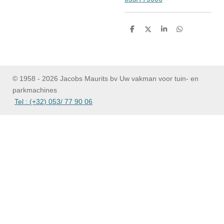
D
D
S
D
e
e
h
e
l
e
a
l
e
l
r
e
n
e
n
© 1958 - 2026 Jacobs Maurits bv Uw vakman voor tuin- en
parkmachines
Tel : (+32) 053/ 77 90 06