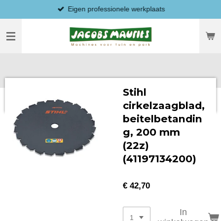
Eigen professionele werkplaats
Ga
direct
naar
de
hoofdinhoud
Stihl
cirkelzaagblad,
beitelbetandin
g, 200 mm
(22z)
(41197134200)
€ 42,70
In