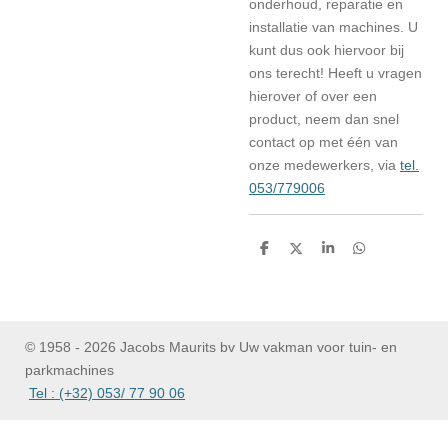
onderhoud, reparatie en
installatie van machines. U
kunt dus ook hiervoor bij
ons terecht! Heeft u vragen
hierover of over een
product, neem dan snel
contact op met één van
onze medewerkers, via
tel.
053/779006
D
D
S
D
e
e
h
e
l
e
a
l
e
l
r
e
n
e
n
© 1958 - 2026 Jacobs Maurits bv Uw vakman voor tuin- en
parkmachines
Tel : (+32) 053/ 77 90 06