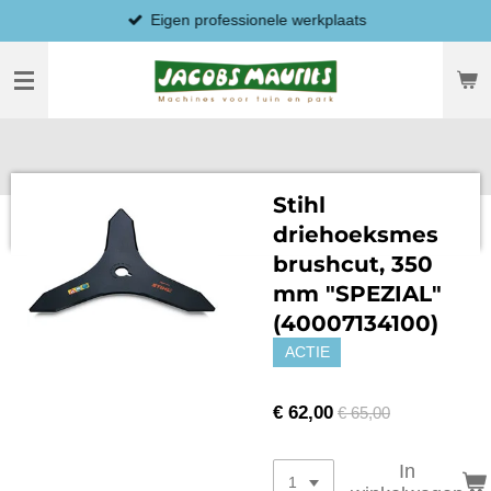
Eigen professionele werkplaats
Ga
direct
naar
de
hoofdinhoud
Stihl
driehoeksmes
brushcut, 350
mm "SPEZIAL"
(40007134100)
ACTIE
€ 62,00
€ 65,00
In