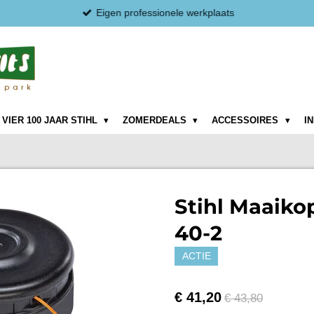
Eigen professionele werkplaats
VIER 100 JAAR STIHL
ZOMERDEALS
ACCESSOIRES
I
Stihl Maaiko
40-2
ACTIE
€ 41,20
€ 43,80