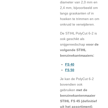
diameter van 2,0 mm en
2,4 mm, bijvoorbeeld om
langs graskanten of in
hoeken te trimmen en om
onkruid te verwijderen.
De STIHL PolyCut 6-2 is
ook geschikt als
snijgereedschap
voor de
volgende STIHL
benzinekantmaaiers:
FS 40
FS 50
Je kan de PolyCut 6-2
bovendien ook
gebruiken
met de
benzinekantenmaaier
STIHL FS 45 (definitief
uit het assortiment)
.