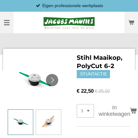
Eigen professionele werkplaats
Ga
direct
naar
de
hoofdinhoud
Stihl Maaikop,
PolyCut 6-2
STUNTACTIE
€ 22,50
€ 25,10
In
winkelwagen