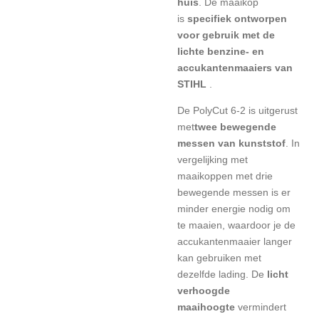
huis
. De maaikop
is
specifiek ontworpen
voor gebruik met de
lichte benzine- en
accukantenmaaiers van
STIHL
.
De PolyCut 6-2 is uitgerust
met
twee bewegende
messen
van kunststof
. In
vergelijking met
maaikoppen met drie
bewegende messen is er
minder energie nodig om
te maaien, waardoor je de
accukantenmaaier langer
kan gebruiken met
dezelfde lading. De
licht
verhoogde
maaihoogte
vermindert