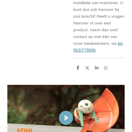
installatie van machines. U
kunt dus ook hiervoor bij
ons terecht! Heeft u vragen
hierover of over een
product, neem dan snel
contact op met één van
onze medewerkers, via
tel.
053/779006
D
D
S
D
e
e
h
e
l
e
a
l
e
l
r
e
n
e
n
P
l