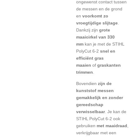
ongewenst contact tussen
de messen en de grond
en
voorkomt zo
vroegtijdige slijtage
.
Dankzij zijn
grote
maaicirkel van 330
mm
kan je met de STIHL
PolyCut 6-2
snel en
efficiënt gras
maaien
of
graskanten
trimmen
.
Bovendien
zijn de
kunststof messen
gemakkelijk en zonder
gereedschap
verwisselbaar
. Je kan de
STIHL PolyCut 6-2 ook
gebruiken
met maaidraad
,
verkrijgbaar met een