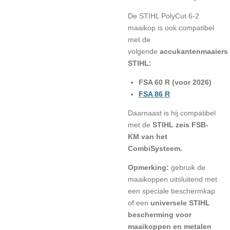
De STIHL PolyCut 6-2
maaikop is ook compatibel
met de
volgende
accukantenmaaiers
STIHL:
FSA 60 R (voor 2026)
FSA 86 R
Daarnaast is hij compatibel
met de
STIHL zeis FSB-
KM van het
CombiSysteem.
Opmerking:
gebruik de
maaikoppen uitsluitend met
een speciale beschermkap
of een
universele STIHL
bescherming voor
maaikoppen en metalen