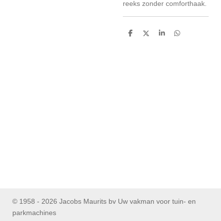
reeks zonder comforthaak.
D
D
S
D
e
e
h
e
l
e
a
l
e
l
r
e
n
e
n
© 1958 - 2026 Jacobs Maurits bv Uw vakman voor tuin- en
parkmachines