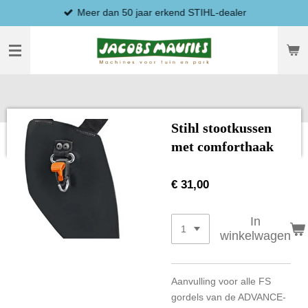
Meer dan 50 jaar erkend STIHL-dealer
Ga
direct
naar
de
hoofdinhoud
Stihl stootkussen
met comforthaak
€ 31,00
In
winkelwagen
Aanvulling voor alle FS
gordels van de ADVANCE-