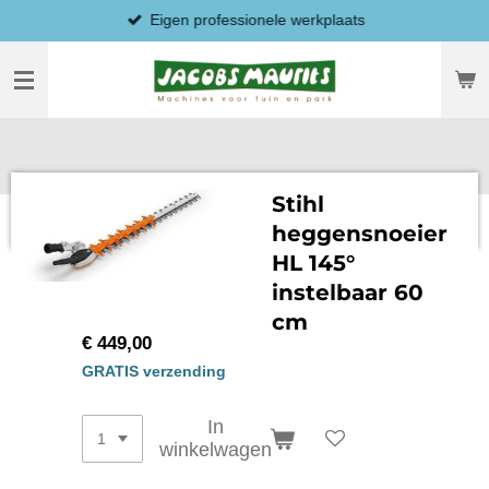
Eigen professionele werkplaats
Ga
direct
naar
de
hoofdinhoud
Stihl
heggensnoeier
HL 145°
instelbaar 60
cm
€ 449,00
GRATIS verzending
In
winkelwagen