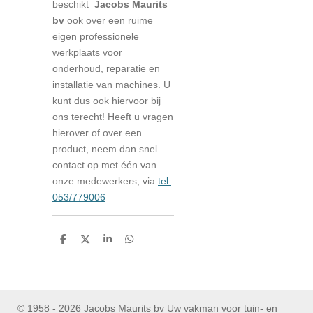
beschikt
Jacobs Maurits
bv
ook over een ruime
eigen professionele
werkplaats voor
onderhoud, reparatie en
installatie van machines. U
kunt dus ook hiervoor bij
ons terecht! Heeft u vragen
hierover of over een
product, neem dan snel
contact op met één van
onze medewerkers, via
tel.
053/779006
D
D
S
D
e
e
h
e
l
e
a
l
e
l
r
e
n
e
n
© 1958 - 2026 Jacobs Maurits bv Uw vakman voor tuin- en