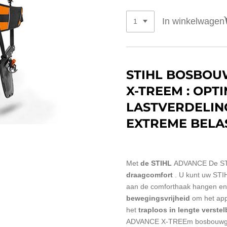
In winkelwagen
STIHL BOSBO
X-TREEM : OPT
LASTVERDELIN
EXTREME BELA
Met
de
STIHL
ADVANCE
De ST
draagcomfort
. U kunt uw STI
aan de comforthaak hangen en
bewegingsvrijheid
om het appa
het
traploos in lengte verste
ADVANCE X-TREEm bosbouwgor