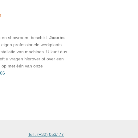
g
p en showroom, beschikt
Jacobs
eigen professionele werkplaats
stallatie van machines. U kunt dus
eeft u vragen hierover of over een
t op met één van onze
006
kmachines
Tel : (+32) 053/ 77