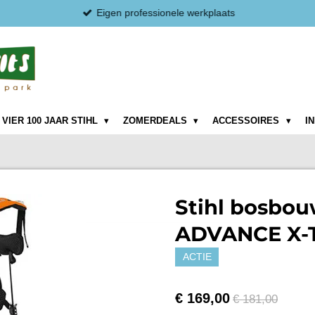
Eigen professionele werkplaats
VIER 100 JAAR STIHL
ZOMERDEALS
ACCESSOIRES
I
Stihl bosbo
ADVANCE X-
ACTIE
€ 169,00
€ 181,00