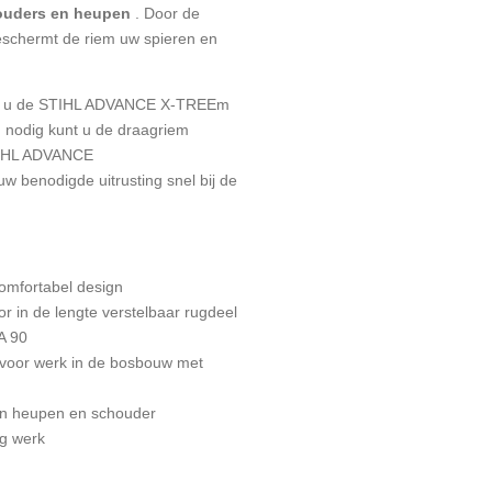
houders en heupen
. Door de
schermt de riem uw spieren en
 u
de STIHL ADVANCE X-TREEm
n nodig kunt u de draagriem
IHL ADVANCE
uw benodigde uitrusting snel bij de
omfortabel design
r in de lengte verstelbaar rugdeel
A 90
 voor werk in de bosbouw met
sen heupen en schouder
ig werk