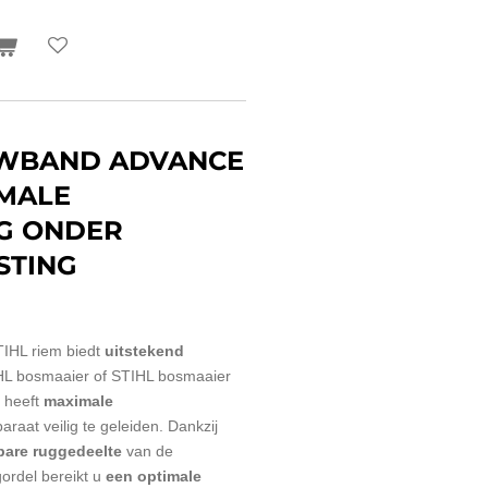
UWBAND ADVANCE
IMALE
G ONDER
STING
IHL riem biedt
uitstekend
HL bosmaaier of STIHL bosmaaier
 heeft
maximale
raat veilig te geleiden. Dankzij
lbare ruggedeelte
van de
del bereikt u
een optimale