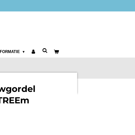
NFORMATIE
uwgordel
TREEm