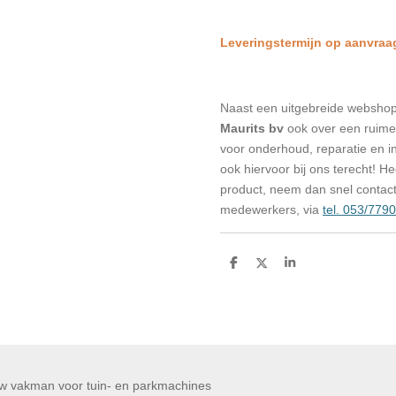
Leveringstermijn op aanvraa
Naast een uitgebreide websho
Maurits bv
ook over een ruime 
voor onderhoud, reparatie en in
ook hiervoor bij ons terecht! H
product, neem dan snel contac
medewerkers, via
tel. 053/779
D
D
S
e
e
h
l
e
a
e
l
r
n
e
 Maurits bv Uw vakman voor tuin- en par