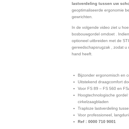
lastverdeling tussen uw sc
geoptimaliseerde ergonomie be
gewrichten.
In de volgende video ziet u hoe
bosbouwgordel omdoet
. Indie
optioneel uitbreiden met de
ST
gereedschapsrugzak
, zodat u 
hand heeft.
Bijzonder ergonomisch en c
Uitstekend draagcomfort doo
Voor FS 89 – FS 560 en FS
Hoogtechnologische gordel
cirkelzaagbladen
Traploze lastverdeling tus
Voor professioneel, langdur
Ref : 0000 710 9001