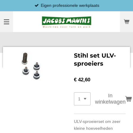
Eigen professionele werkplaats
Ga
direct
naar
de
hoofdinhoud
Stihl set ULV-
sproeiers
€ 42,60
In
winkelwagen
ULV-sproeierset om zeer
kleine hoeveelheden