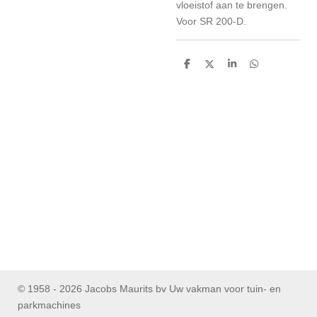
vloeistof aan te brengen.
Voor SR 200-D.
D
D
S
D
e
e
h
e
l
e
a
l
e
l
r
e
n
e
n
© 1958 - 2026 Jacobs Maurits bv Uw vakman voor tuin- en
parkmachines