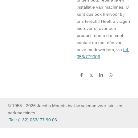
onderhoud, reparatie en
installatie van machines. U
kunt dus ook hiervoor bij
ons terecht! Heeft u vragen
hierover of over een
product, neem dan snel
contact op met één van
onze medewerkers, via
tel.
053/779006
D
D
S
D
e
e
h
e
l
e
a
l
e
l
r
e
n
e
n
© 1958 - 2026 Jacobs Maurits bv Uw vakman voor tuin- en
parkmachines
Tel : (+32) 053/ 77 90 06