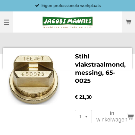
Eigen professionele werkplaats
Ga
direct
naar
de
hoofdinhoud
Stihl
vlakstraalmond,
messing, 65-
0025
€ 21,30
In
winkelwagen